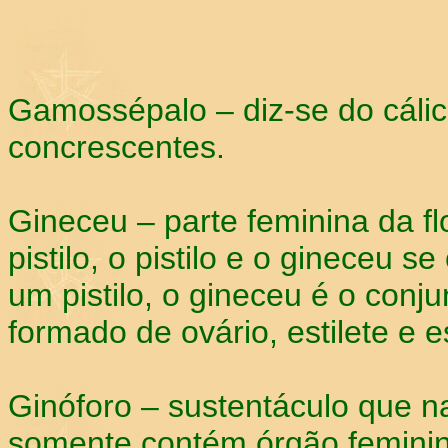
Gamossépalo – diz-se do cáli
concrescentes.
Gineceu – parte feminina da f
pistilo, o pistilo e o gineceu 
um pistilo, o gineceu é o conju
formado de ovário, estilete e e
Ginóforo – sustentáculo que na
somente contém órgão feminin