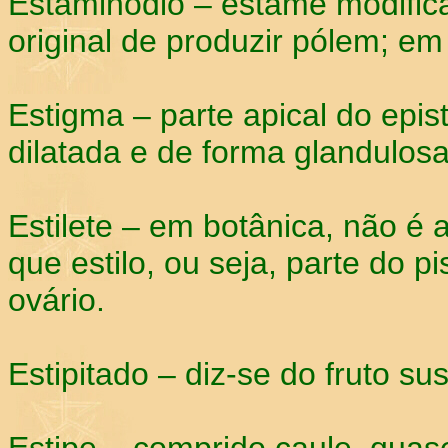
Estaminódio – estame modific
original de produzir pólem; em
Estigma – parte apical do epis
dilatada e de forma glandulos
Estilete – em botânica, não 
que estilo, ou seja, parte do pi
ovário.
Estipitado – diz-se do fruto s