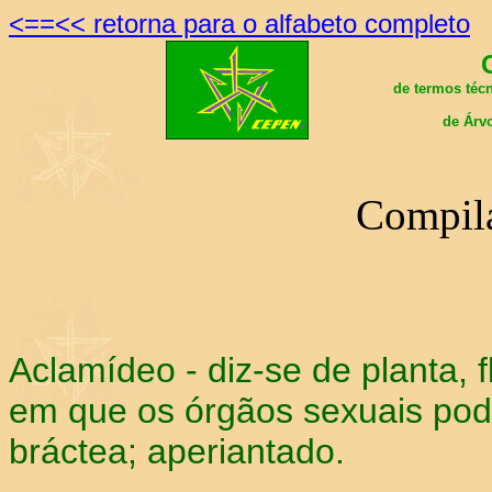
<==<< retorna para o alfabeto completo
de termos téc
de Árvo
__
__
Compila
Aclamídeo - diz-se de planta, fl
em que os órgãos sexuais pod
bráctea; aperiantado.