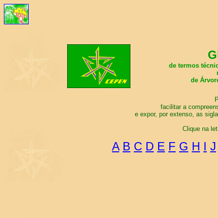
G
de termos técni
de Árvor
P
facilitar a compreen
e expor, por extenso, as sigl
Clique na le
A
B
C
D
E
F
G
H
I
J