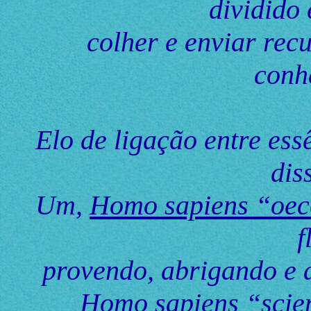
dividido
colher e enviar rec
conh
Elo de ligação entre ess
dis
Um,
Homo sapiens “oe
f
provendo, abrigando e 
Homo sapiens “scien