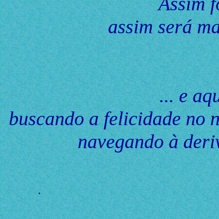
Assim f
assim será man
... e a
buscando a felicidade no 
navegando à deriv
-- Go
.