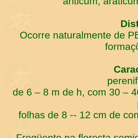
ariticum, araticu
Dis
Ocorre naturalmente de P
formaçõ
Carac
perenifó
de 6 – 8 m de h, com 30 – 4
folhas de 8 -- 12 cm de co
Freqüente na floresta semid