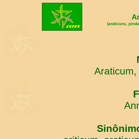
A
(araticuns, pind
Araticum
F
An
Sinônimo